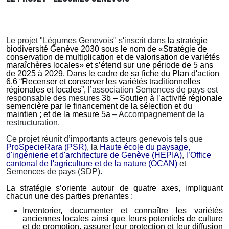
Le projet "Légumes Genevois" s'inscrit dans
la stratégie
biodiversité Genève 2030
sous le nom de «Stratégie de
conservation de multiplication et de valorisation de variétés
maraîchères locales» et s’étend sur une période de 5 ans
de 2025 à 2029. Dans le cadre de
sa fiche du Plan d'action
6.6 “Recenser et conserver les variétés traditionnelles
régionales et locales”,
l’association Semences de pays
est
responsable
des mesures
3b
– Soutien à l’activité régionale
semencière par le financement de l
a
sélection et du
maintien ;
et de la mesure 5a
– Accompagnement de la
restructuration.
Ce projet réunit d’importants acteurs genevois tels que
ProSpecieRara
(PSR)
, la
Haute école du paysage,
d'ingénierie et d'architecture de Genève (HEPIA)
,
l’
Office
cantonal de l'agriculture et de la nature (OCAN)
et
Semences de pays (SDP).
La stratégie s’oriente autour de quatre axes, impliquant
chacun une des parties prenantes :
Inventorier, documenter et connaître les variétés
anciennes locales ainsi que leurs potentiels de culture
et de promotion, assurer leur protection et leur diffusion