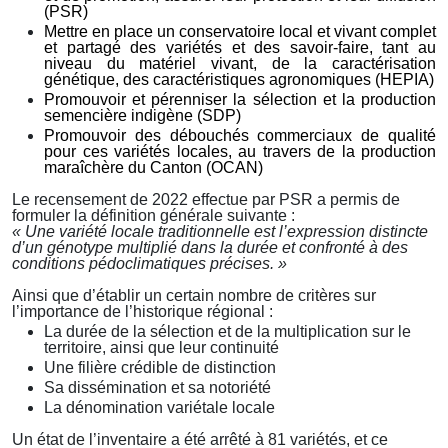
(PSR)
Mettre en place un conservatoire local et vivant complet
et partagé des variétés et des savoir-faire, tant au
niveau du matériel vivant, de la caractérisation
génétique, des caractéristiques agronomiques (HEPIA)
Promouvoir et pérenniser la sélection et la production
semencière indigène (SDP)
Promouvoir des débouchés commerciaux de qualité
pour ces variétés locales, au travers de la production
maraîchère du Canton (OCAN)
Le recensement de 2022 effectue par PSR a permis de
formuler la définition générale suivante :
« Une variété locale traditionnelle est l’expression distincte
d’un génotype multiplié dans la durée et confronté à des
conditions pédoclimatiques précises. »
Ainsi que d’établir un certain nombre de critères sur
l’importance de l’historique r
é
gional :
La durée de la sélection et de la multiplication sur le
territoire, ainsi que leur continuité
Une filière crédible de distinction
Sa dissémination et sa notoriété
La dénomination variétale locale
Un
é
tat de l’inventaire a
été
arr
ê
t
é
à
81 vari
é
t
é
s, et ce