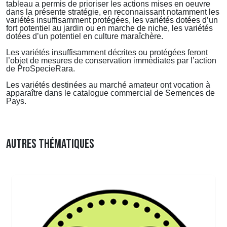
tableau a permis de prioriser les actions mises en oeuvre
dans la pr
é
sente strat
é
gie, en reconnaissant notamment les
vari
é
t
é
s insuffisamment protég
é
es, les vari
é
t
é
s dot
é
es d’un
fort potentiel au jardin ou en marche de niche, les vari
é
t
é
s
dot
é
es d’un potentiel en culture mara
î
ch
è
re.
Les vari
é
t
é
s insuffisamment d
é
crites ou prot
égé
es feront
l’objet de mesures de conservation imm
é
diates par l’action
de ProSpecieRara.
Les vari
é
t
é
s destin
é
es au march
é
amateur ont vocation
à
appara
î
tre dans le catalogue commercial de
Semences de
Pays.
AUTRES THÉMATIQUES