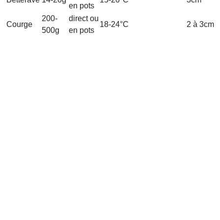
en pots
200-
direct ou
Courge
18-24°C
2 à 3cm
500g
en pots
direct ou
Courgette
170g
20-24°C
3cm
en pots
Pois
200-
direct
8-16°C
2cm
chiche
300g
Haricot
200-
direct
18-25°C
3 à 5 cm
nain
600g
Haricot à
370-
direct
20-25°C
3 à 5 cm
rame
525g
Haricot
en pots
20-25°C
kilomètre
Tomate
3-4g
en pots
18-22°C
0,1cm
Poivron
6-7,5g
en pots
20-25°C
0,1cm
Les périodes de semis, de repiquage et de récoltes sont