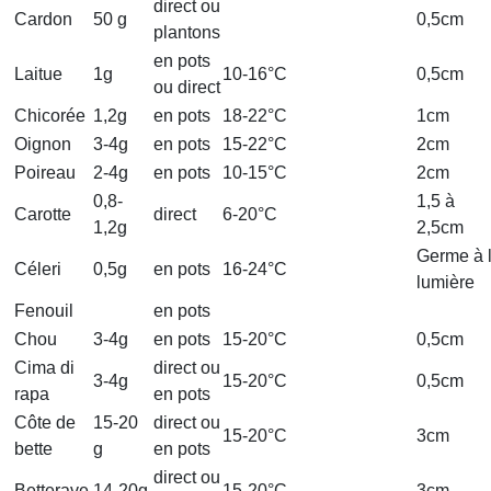
direct ou
Cardon
50 g
0,5cm
plantons
en pots
Laitue
1g
10-16°C
0,5cm
ou direct
Chicorée
1,2g
en pots
18-22°C
1cm
Oignon
3-4g
en pots
15-22°C
2cm
Poireau
2-4g
en pots
10-15°C
2cm
0,8-
1,5 à
Carotte
direct
6-20°C
1,2g
2,5cm
Germe à 
Céleri
0,5g
en pots
16-24°C
lumière
Fenouil
en pots
Chou
3-4g
en pots
15-20°C
0,5cm
Cima di
direct ou
3-4g
15-20°C
0,5cm
rapa
en pots
Côte de
15-20
direct ou
15-20°C
3cm
bette
g
en pots
direct ou
Betterave
14-20g
15-20°C
3cm