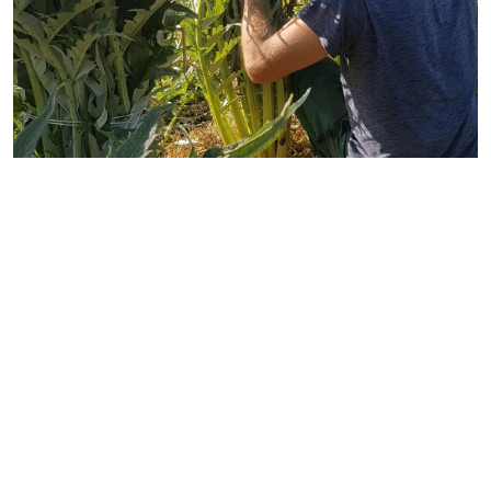
SEMENCES DE PAYS
Ch. du Petit-Bel-Air 2
1225 Chêne-Bourg
T :
+41 78 246 92 95
info@semencesdepays.ch
instagram