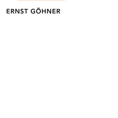
Et les communes de Genève : Anières,
Avusy, Bardonnex, Bernex, Carouge,
Céligny, Chancy, Chêne-Bourg, Collonges-