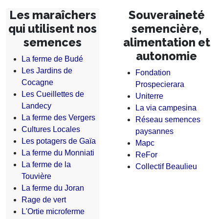
Les maraîchers
Souveraineté
qui utilisent nos
semencière,
semences
alimentation et
autonomie
La ferme de Budé
Les Jardins de
Fondation
Cocagne
Prospecierara
Les Cueillettes de
Uniterre
Landecy
La via campesina
La ferme des Vergers
Réseau semences
Cultures Locales
paysannes
Les potagers de Gaïa
Mapc
La ferme du Monniati
ReFor
La ferme de la
Collectif Beaulieu
Touvière
La ferme du Joran
Rage de vert
L'Ortie microferme